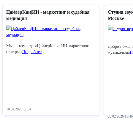
ЦайлерКан|ИИ - маркетинг и судебная
Студия зву
медиация
Москве
Мы — команда «ЦайлерКан»: ИИ-маркетолог
Добро пожало
(специал
Подробнее
музыкальны
П
10.04.2026
11:34
20.02.2026
13:46