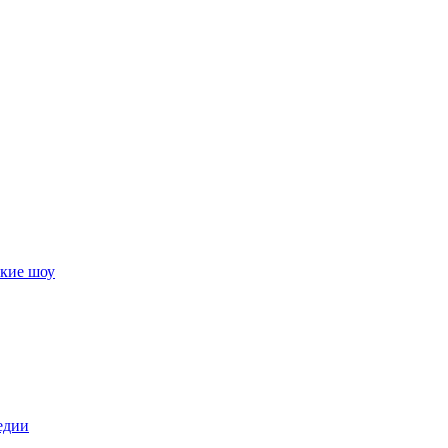
кие шоу
едии