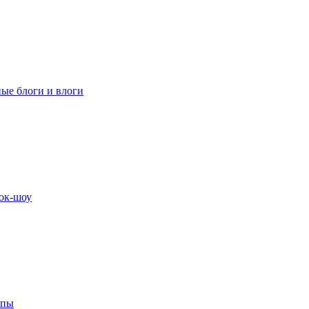
ные блоги и влоги
ок-шоу
ипы