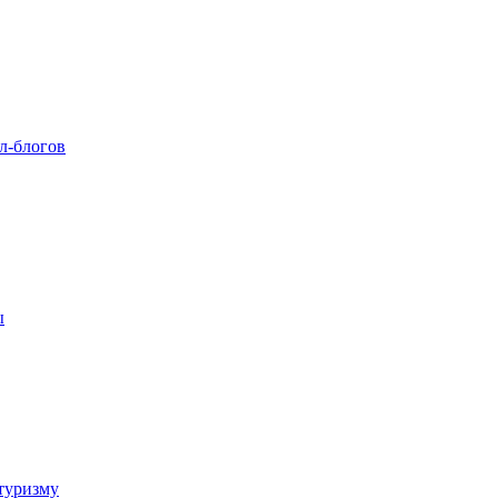
л-блогов
ы
туризму