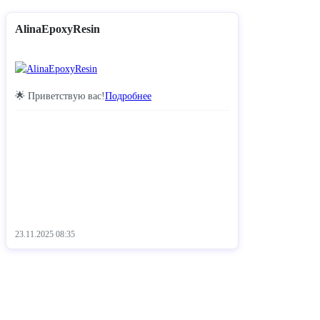
AlinaEpoxyResin
🌟 Приветствую вас!
Подробнее
23.11.2025
08:35