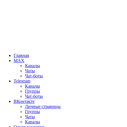
Главная
MAX
Каналы
Чаты
Чат-боты
Telegram
Каналы
Группы
Чат-боты
ВКонтакте
Личные страницы
Группы
Чаты
Каналы
Одноклассники