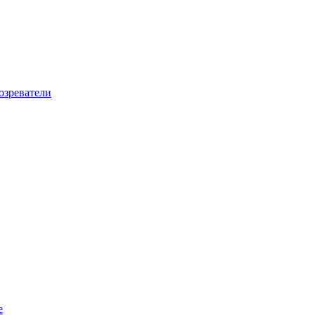
озреватели
е