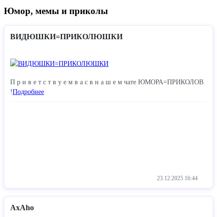
Юмор, мемы и приколы
ВИДЮШКИ=ПРИКОЛЮШКИ
П р и в е т с т в у е м в а с в н а ш е м чате ЮМОРА=ПРИКОЛОВ
!
Подробнее
23.12.2025
16:44
AxAho