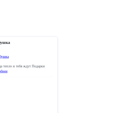
бушка
да тепло и тебя ждут Подарки
обнее